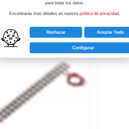
ference
ST-405
para tratar tus datos.
€25.95
Encontrarás más detalles en nuestra
política de privacidad
.

ADD TO CART
Rechazar
Aceptar Todo
Configurar