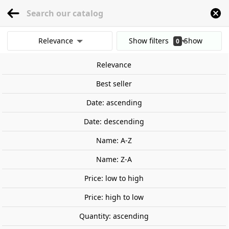
menu
0
Relevance
Show filters
Show
0
Home
Railway Modelling
Scale 1:87 - (H0)
Tracks
PECO
PECO código 
results
Relevance
Clear all filters
Best seller
Date: ascending
Date: descending
Name: A-Z
Name: Z-A
Price: low to high
Price: high to low
Quantity: ascending