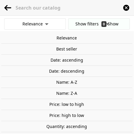
menu
0
Relevance
Show filters
Show
0
Home
Railway Modelling
Scale 1:87 - (H0)
Tracks
PECO
PECO código 
results
Relevance
Clear all filters
Best seller
Date: ascending
Date: descending
Name: A-Z
Name: Z-A
Price: low to high
Price: high to low
Quantity: ascending