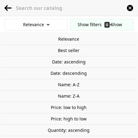
menu
0
Relevance
Show filters
Show
0
Home
Railway Modelling
Scale 1:87 - (H0)
Locomotives
Germany
Ele
results
Relevance
Clear all filters
On sale!
Best seller
-€60.00
Date: ascending
Date: descending
Name: A-Z
Name: Z-A
Price: low to high
Price: high to low
Quantity: ascending