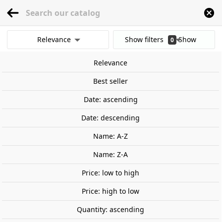
menu
0
Relevance
Show filters
Show
0
Home
Railway Modelling
Scale 1:160 - (N)
Tracks
PECO
Código 80
results
Relevance
Clear all filters
Best seller
Date: ascending
Date: descending
Name: A-Z
Name: Z-A
Price: low to high
Price: high to low
Quantity: ascending