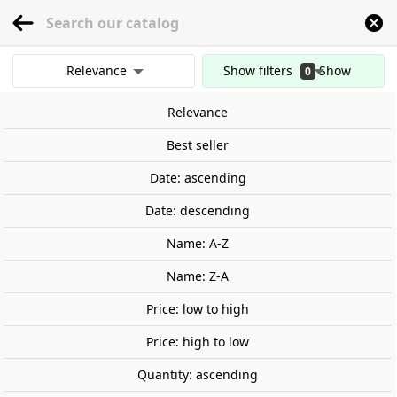
menu
0
Relevance
Show filters
Show
0
Home
Stage and Landscape
Trees
Between 101 - 150 mm
Standard tr
results
Relevance
Clear all filters
Out-of-Stock
Best seller
Date: ascending
Date: descending
Name: A-Z
Name: Z-A
Price: low to high
Price: high to low
Quantity: ascending