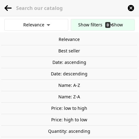
menu
0
Relevance
Show filters
Show
0
Home
Stage and Landscape
Gravel and ballast
Scatter material, coal.
results
Relevance
Clear all filters
Best seller
Date: ascending
Date: descending
Name: A-Z
Name: Z-A
Price: low to high
Price: high to low
Quantity: ascending