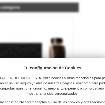
 categoria
Tu configuración de Cookies
TALLER DEL MODELISTA utiliza cookies y otras tecnologías para p
frecer un uso seguro y fiable de nuestras páginas, así como para pod
omprobar nuestro rendimiento, mejorar tu experiencia como usuario
mostrar anuncios personalizados.
hacer clic en “Aceptar” aceptas el uso de las cookies y otras tecnolo
nders Ballast.