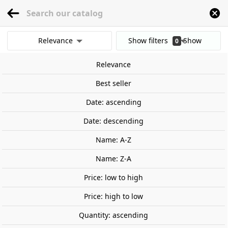
menu
0
Relevance
Show filters
Show
0
Home
Railway Modelling
Scale 1:87 - (H0)
Tracks
PECO
PECO código
results
Relevance
Clear all filters
Best seller
Date: ascending
Date: descending
Name: A-Z
Name: Z-A
Price: low to high
Price: high to low
Quantity: ascending