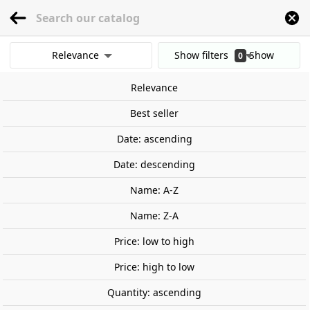
menu
0
Relevance
Show filters
Show
0
Home
Railway Modelling
Scale 1:87 - (H0)
Tracks
MARKLIN
Vía C
C
results
Relevance
Clear all filters
Best seller
Date: ascending
Date: descending
Name: A-Z
Name: Z-A
Price: low to high
Price: high to low
Quantity: ascending