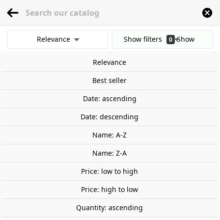
menu
0
Relevance
Show filters
Show
0
Home
Railway Modelling
Scale 1:87 - (H0)
Tracks
MARKLIN
Vía C
V
results
Relevance
Clear all filters
Best seller
Date: ascending
Date: descending
Name: A-Z
Name: Z-A
Price: low to high
Price: high to low
Quantity: ascending