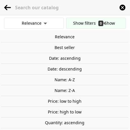
menu
0
Relevance
Show filters
Show
0
Home
Railway Modelling
Scale 1:87 - (H0)
Locomotives
Spain
ADIF, A
results
Relevance
Clear all filters
Best seller
Date: ascending
Date: descending
Name: A-Z
Name: Z-A
Price: low to high
Price: high to low
Quantity: ascending