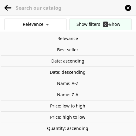
menu
0
Relevance
Show filters
Show
0
Home
Railway Modelling
Scale 1:87 - (H0)
Buildings
Railway Buildings
results
Relevance
Clear all filters
Out-of-Stock
Best seller
Date: ascending
Date: descending
Name: A-Z
Name: Z-A
Price: low to high
Price: high to low
Quantity: ascending