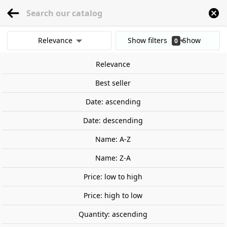
menu
0
Relevance
Show filters
Show
0
Home
Railway Modelling
Scale 1:87 - (H0)
Accessories
Decorative Plat
results
Relevance
Clear all filters
Best seller
Date: ascending
Date: descending
Name: A-Z
Name: Z-A
Price: low to high
Price: high to low
Quantity: ascending