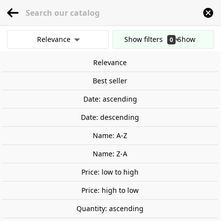
menu
0
Relevance
Show filters
Show
0
Home
Railway Modelling
Scale 1:160 - (N)
Figures
Personas
Fisherm
results
Relevance
Clear all filters
Out-of-Stock
Best seller
Date: ascending
Date: descending
Name: A-Z
Name: Z-A
Price: low to high
Price: high to low
Quantity: ascending