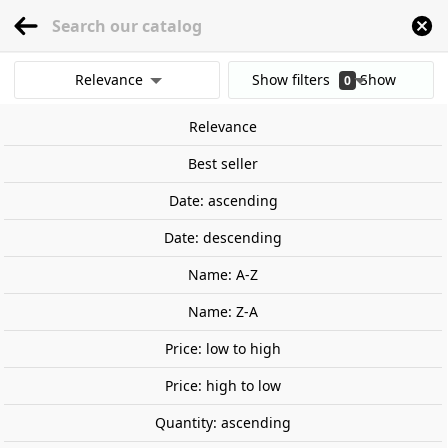
menu
0
Relevance
Show filters
Show
0
Home
Railway Modelling
Scale 1:160 - (N)
Buildings
Edificios ferroviari
results
Relevance
Clear all filters
Best seller
Date: ascending
Date: descending
Name: A-Z
Name: Z-A
Price: low to high
Price: high to low
Quantity: ascending