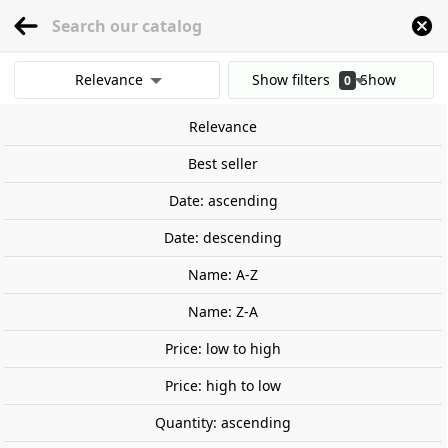
menu
0
Relevance
Show filters
Show
0
Home
Tools
Hand Tools
Marking & Measuring
Inside calipers - 75mm .
results
Relevance
Clear all filters
Best seller
Date: ascending
Date: descending
Name: A-Z
Name: Z-A
Price: low to high
Price: high to low
Quantity: ascending