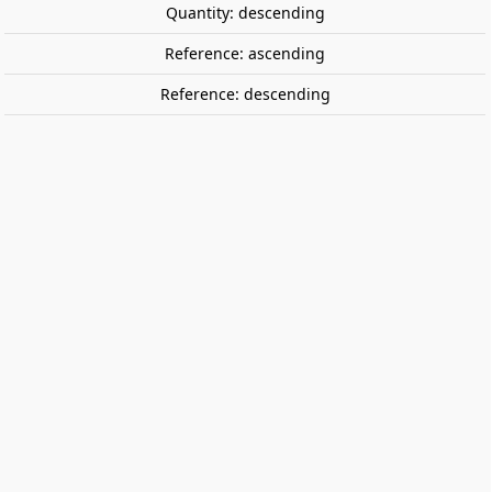
Quantity: descending
Reference: ascending
Reference: descending
Manual drill. GREEN STUFF WORLD
367887
Aluminum manual drill with rotating head.
€8.00
Tax included