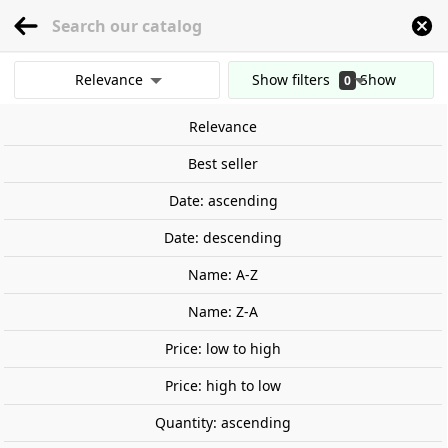
menu
0
Relevance
Show filters
Show
0
Home
Tools
Hand Tools
Drills
Manual drill.
results
Relevance
Clear all filters
Out-of-Stock
Best seller
Date: ascending
Date: descending
Name: A-Z
Name: Z-A
Price: low to high
Price: high to low
Quantity: ascending