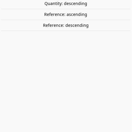
Quantity: descending
Reference: ascending
Reference: descending
Thin hobby sand. Dark grey. 200ml.
GREEN STUFF WORLD 506814
Thin hobby sand. Dark grey. 200ml.
€5.40
Tax included