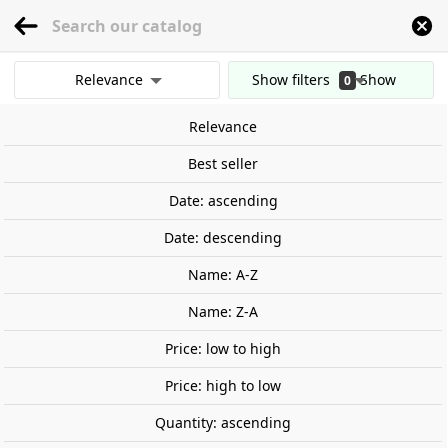
menu
0
Relevance
Show filters
Show
0
Home
Stage and Landscape
Gravel and ballast
Thin hobby sand. Dark gr
results
Relevance
Clear all filters
Out-of-Stock
Best seller
Date: ascending
Date: descending
Name: A-Z
Name: Z-A
Price: low to high
Price: high to low
Quantity: ascending