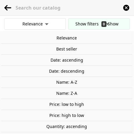
menu
0
Relevance
Show filters
Show
0
Home
Stage and Landscape
Gravel and ballast
Gravel, beige.
results
Relevance
Clear all filters
Out-of-Stock
Best seller
Date: ascending
Date: descending
Name: A-Z
Name: Z-A
Price: low to high
Price: high to low
Quantity: ascending