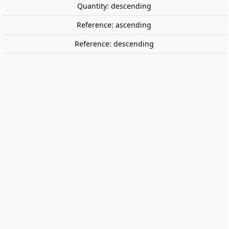
Quantity: descending
Reference: ascending
Reference: descending
Volkswagen Beetle 1303 Sport
Brillant. 1974. SOLIDO 1800505
Volkswagen Beetle 1303 Racer 53. 1973. Ready made.
€50.95
Tax included