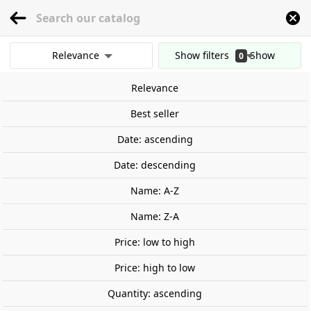
menu
0
Relevance
Show filters
Show
0
Home
Scale Vehicles
Scale 1:18
Volkswagen Beetle 1303 Sport Brillant. 
results
Relevance
Clear all filters
Best seller
Date: ascending
Date: descending
Name: A-Z
Name: Z-A
Price: low to high
Price: high to low
Quantity: ascending