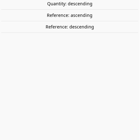
Quantity: descending
Reference: ascending
Reference: descending
Container carrier wagon
Omfesa/Transfesa, TRANSFESA.
SUDEXPRESS SUTF27017
Carrier wagon with Omfesa and Transfesa 45'
containers, owned by the company TRANSFESA. Era VI.
Road number 43 71 437 8 270-8.