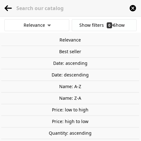
menu
0
Relevance
Show filters
Show
0
Home
Railway Modelling
Scale 1:87 - (H0)
Wagon
Spain
Freight Wag
results
Relevance
Clear all filters
Out-of-Stock
Best seller
Date: ascending
Date: descending
Name: A-Z
Name: Z-A
Price: low to high
Price: high to low
Quantity: ascending