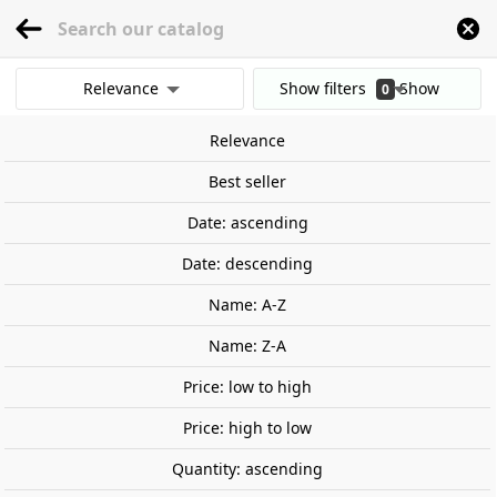
menu
0
Relevance
Show filters
Show
0
Home
Railway Modelling
Scale 1:87 - (H0)
Wagon
Portugal
3-coaches
results
Relevance
Clear all filters
-€30.00
Best seller
Out-of-Stock
Date: ascending
Date: descending
Name: A-Z
Name: Z-A
Price: low to high
Price: high to low
Quantity: ascending