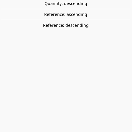
Quantity: descending
Reference: ascending
Reference: descending
3-coaches set Sorefame, CP. 70s.
SUDEXPRESS S0119
Set of three Sorefame coaches, in "Foguete" version,
1970s. Operated by CP.
Includes the following coaches:
First class coach CP A10yf 911
First class coach CP A10yf 912
First class coach CP A10yf 913
€269.00
€239.00
Save €30.00
Tax included