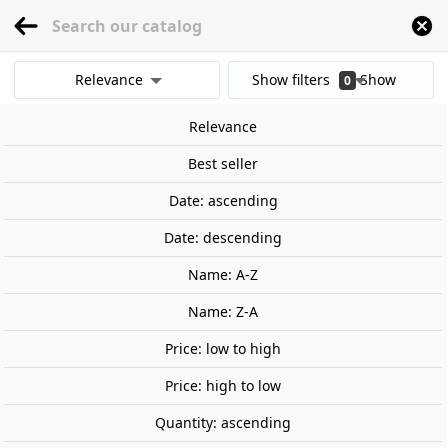
menu
0
Relevance
Show filters
Show
0
Home
Railway Modelling
Scale 1:87 - (H0)
Vehicles
Vans
Ford AA, pol
results
Relevance
Clear all filters
Best seller
Date: ascending
Date: descending
Name: A-Z
Name: Z-A
Price: low to high
Price: high to low
Quantity: ascending