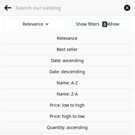
menu
0
Relevance
Show filters
Show
0
Home
Railway Modelling
Scale 1:87 - (H0)
Vehicles
Cars
Fiat 500, Car
results
Relevance
Clear all filters
Best seller
Date: ascending
Date: descending
Name: A-Z
Name: Z-A
Price: low to high
Price: high to low
Quantity: ascending