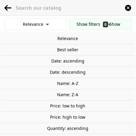
menu
0
Relevance
Show filters
Show
0
Home
Railway Modelling
Scale 1:87 - (H0)
Tracks
Other Accessories
results
Relevance
Clear all filters
Out-of-Stock
Best seller
Date: ascending
Date: descending
Name: A-Z
Name: Z-A
Price: low to high
Price: high to low
Quantity: ascending