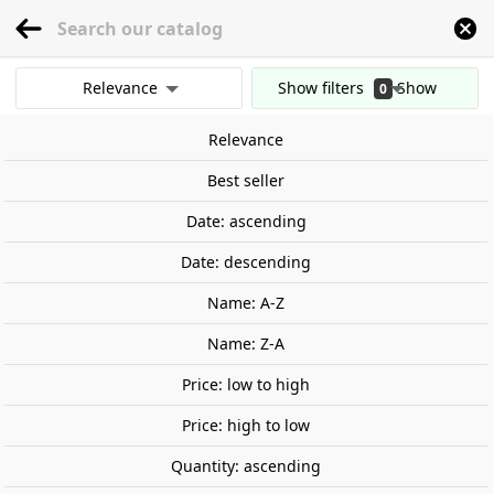
menu
0
Relevance
Show filters
Show
0
Home
Railway Modelling
Scale 1:87 - (H0)
Locomotives
France
Diese
results
Relevance
Clear all filters
-€56.00
Best seller
Out-of-Stock
Date: ascending
Date: descending
Name: A-Z
Name: Z-A
Price: low to high
Price: high to low
Quantity: ascending