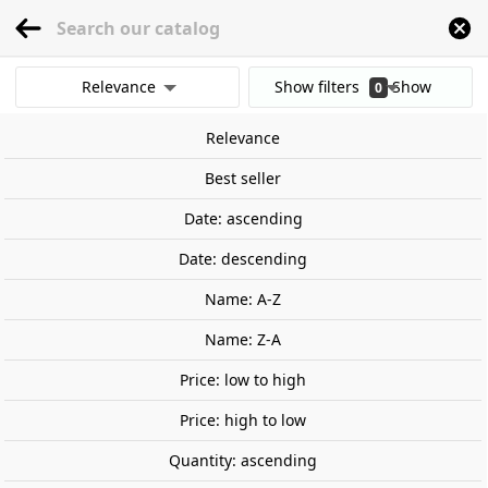
menu
0
Relevance
Show filters
Show
0
Home
Railway Modelling
Scale 1:87 - (H0)
Locomotives
France
TGV P
results
Relevance
Clear all filters
Out-of-Stock
Best seller
Date: ascending
Date: descending
Name: A-Z
Name: Z-A
Price: low to high
Price: high to low
Quantity: ascending