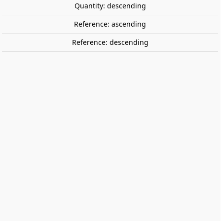
Quantity: descending
Reference: ascending
Reference: descending
TGV PSE, Rame 29, SNCF. 5 coaches.
REE MODELES TGV-001
TGV PSE, Rame 29, SNCF.
Includes five coaches:
- Two engine head coaches
- Coach R1
- Coach R8
- Coach R4 Bar

Discontinued Product
This product has been discontinued and is unlikely to be