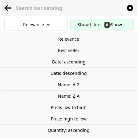
menu
0
Relevance
Show filters
Show
0
Home
Railway Modelling
Scale 1:87 - (H0)
Figures
Sports
Down-hill r
results
Relevance
Clear all filters
Best seller
Date: ascending
Date: descending
Name: A-Z
Name: Z-A
Price: low to high
Price: high to low
Quantity: ascending