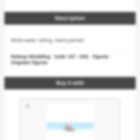
Description
White-water rafting. Hand painted.
Railway Modelling
-
Scale 1:87 - (H0)
-
Figures
-
Singulars figures
Buy it with