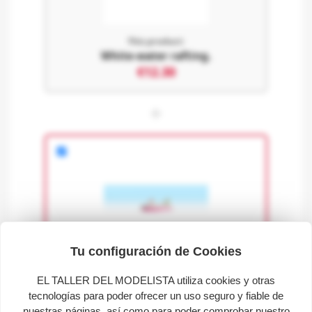
This product:
White-water rafting.
€12.30
+
Tu configuración de Cookies
Dinghy.
EL TALLER DEL MODELISTA utiliza cookies y otras
tecnologías para poder ofrecer un uso seguro y fiable de
€11.20
nuestras páginas, así como para poder comprobar nuestro