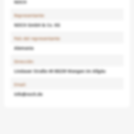
NOCH
Representante:
NOCH GmbH & Co. KG
País del representante:
Alemania
Dirección:
Lindauer Straße 49 88239 Wangen im Allgäu
Email:
info@noch.de