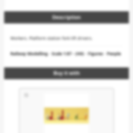
Description
Workers. Platform station fork lift drivers.
Railway Modelling
-
Scale 1:87 - (H0)
-
Figures
-
People
Buy it with