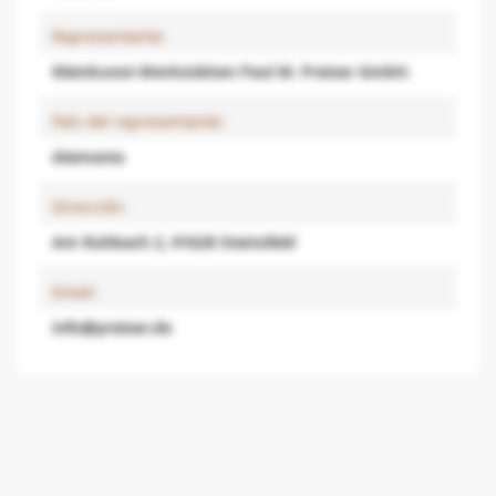
Representante:
Kleinkunst-Werkstätten Paul M. Preiser GmbH.
País del representante:
Alemania
Dirección:
Am Ruhbach 2, 91628 Steinsfeld
Email:
info@preiser.de