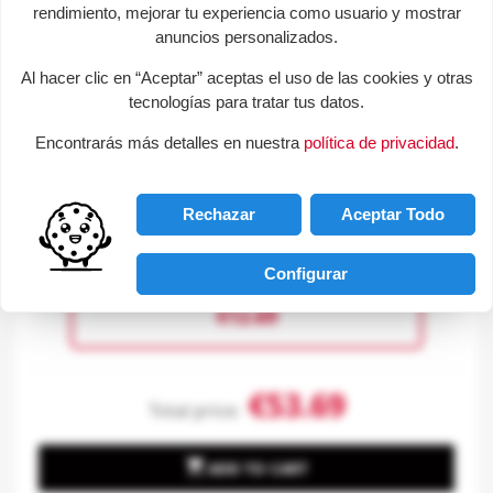
rendimiento, mejorar tu experiencia como usuario y mostrar
+
anuncios personalizados.
Al hacer clic en “Aceptar” aceptas el uso de las cookies y otras
tecnologías para tratar tus datos.
Encontrarás más detalles en nuestra
política de privacidad
.
Rechazar
Aceptar Todo
Deco set office furniture.
Configurar
€12.69
€53.69
Total price:

ADD TO CART