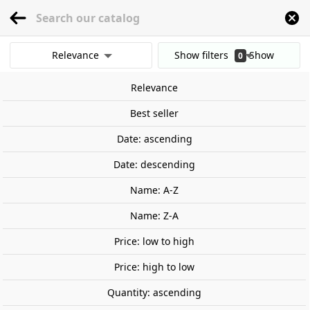
menu
0
Relevance
Show filters
Show
0
Home
Railway Modelling
Scale 1:87 - (H0)
Figures
People
Ingineers.
results
Relevance
Clear all filters
Best seller
Date: ascending
Date: descending
Name: A-Z
Name: Z-A
Price: low to high
Price: high to low
Quantity: ascending