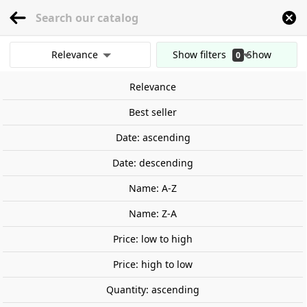
menu
0
Relevance
Show filters
Show
0
Home
Railway Modelling
Scale 1:87 - (H0)
Figures
Passers by around 
results
Relevance
Clear all filters
Out-of-Stock
Best seller
Date: ascending
Date: descending
Name: A-Z
Name: Z-A
Price: low to high
Price: high to low
Quantity: ascending