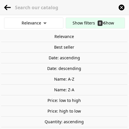
menu
0
Relevance
Show filters
Show
0
Home
Railway Modelling
Scale 1:87 - (H0)
Figures
Large Sets
Passen
results
Relevance
Clear all filters
Best seller
Date: ascending
Date: descending
Name: A-Z
Name: Z-A
Price: low to high
Price: high to low
Quantity: ascending