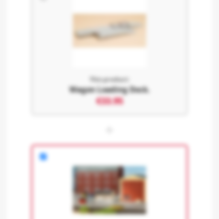
This product:
Wagon Loading Dock.
€33.95
+