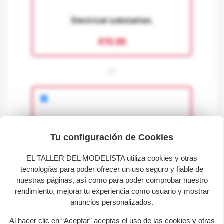
Electrical substation.
€15.50
+
Tu configuración de Cookies
EL TALLER DEL MODELISTA utiliza cookies y otras
tecnologías para poder ofrecer un uso seguro y fiable de
nuestras páginas, así como para poder comprobar nuestro
Straight track 115 mm.
rendimiento, mejorar tu experiencia como usuario y mostrar
anuncios personalizados.
€2.60
Al hacer clic en “Aceptar” aceptas el uso de las cookies y otras