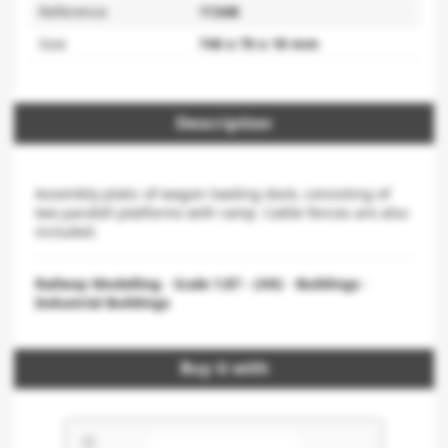
Reference
11348
Size
740 x 70 x 18 mm
Description
Assembly platic of wagon loading dock, consisting of
two paralell platforms with ramp. Cattle fences are also
included.
Railway Modelling
-
Scale 1:87 - (H0)
-
Buildings
-
Industrial Buildings
Buy it with