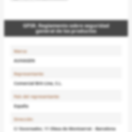
GPSR. Reglamento sobre seguridad
general de los productos
Marca:
AUHAGEN
Representante:
Comercial Brit-Line, S.L.
País del representante:
España
Dirección:
C/ Escorxador, 11 Olesa de Montserrat - Barcelona