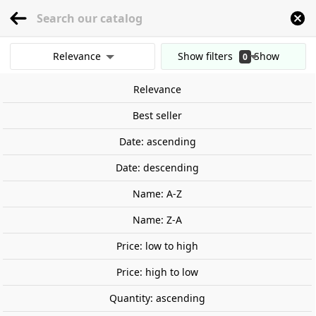
menu
0
Relevance
Show filters
Show
0
Home
Railway Modelling
Scale 1:87 - (H0)
Accessories
Railway Access
results
Relevance
Clear all filters
Best seller
Date: ascending
Date: descending
Name: A-Z
Name: Z-A
Price: low to high
Price: high to low
Quantity: ascending