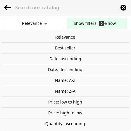
menu
0
Relevance
Show filters
Show
0
Home
Railway Modelling
Scale 1:87 - (H0)
Accessories
Other Accessor
results
Relevance
Clear all filters
Out-of-Stock
Best seller
Date: ascending
Date: descending
Name: A-Z
Name: Z-A
Price: low to high
Price: high to low
Quantity: ascending