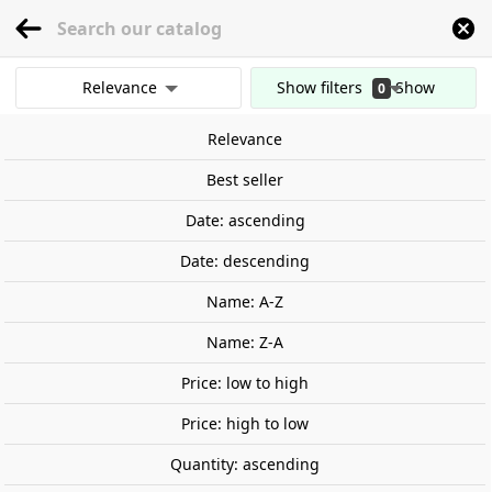
menu
0
Relevance
Show filters
Show
0
Home
Railway Modelling
Scale 1:87 - (H0)
Accessories
Lighting
Poste
results
Relevance
Clear all filters
Best seller
Date: ascending
Date: descending
Name: A-Z
Name: Z-A
Price: low to high
Price: high to low
Quantity: ascending