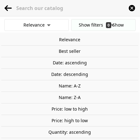
menu
0
Relevance
Show filters
Show
0
Home
Railway Modelling
Scale 1:87 - (H0)
Accessories
Lighting non fun
results
Relevance
Clear all filters
Best seller
Date: ascending
Date: descending
Name: A-Z
Name: Z-A
Price: low to high
Price: high to low
Quantity: ascending