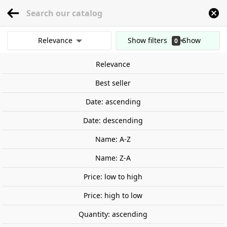
menu
0
Relevance
Show filters
Show
0
Home
Railway Modelling
Scale 1:87 - (H0)
Accessories
Flowers and pla
results
Relevance
Clear all filters
Out-of-Stock
Best seller
Date: ascending
Date: descending
Name: A-Z
Name: Z-A
Price: low to high
Price: high to low
Quantity: ascending