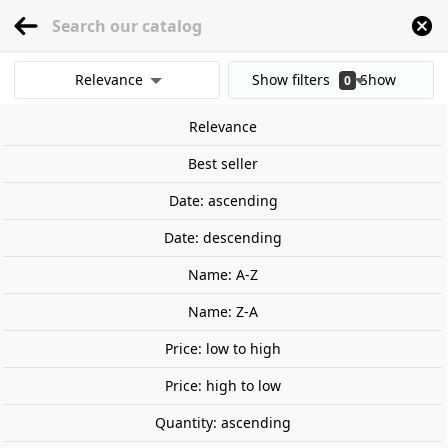
menu
0
Relevance
Show filters
Show
0
Home
Railway Modelling
Scale 1:87 - (H0)
Accessories
Decorative Plat
results
Relevance
Clear all filters
Best seller
Date: ascending
Date: descending
Name: A-Z
Name: Z-A
Price: low to high
Price: high to low
Quantity: ascending