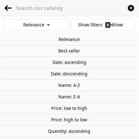
menu
0
Relevance
Show filters
Show
0
Home
Railway Modelling
Scale 1:87 - (H0)
Accessories
Decorative Plat
results
Relevance
Clear all filters
Best seller
Date: ascending
Date: descending
Name: A-Z
Name: Z-A
Price: low to high
Price: high to low
Quantity: ascending