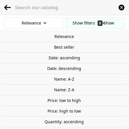
menu
0
Relevance
Show filters
Show
0
Home
Models
Figures and busts
The Last Bridge "Raider reaper". Post-ap
results
Relevance
Clear all filters
Out-of-Stock
Best seller
Date: ascending
Date: descending
Name: A-Z
Name: Z-A
Price: low to high
Price: high to low
Quantity: ascending