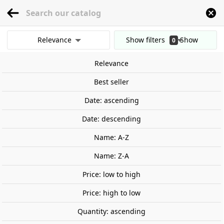
menu
0
Relevance
Show filters
Show
0
Home
Models
Architecture
Construction
Edificios
Navarra "caserio".
results
Relevance
Clear all filters
Out-of-Stock
Best seller
Date: ascending
Date: descending
Name: A-Z
Name: Z-A
Price: low to high
Price: high to low
Quantity: ascending