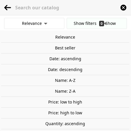
menu
0
Relevance
Show filters
Show
0
Home
Models
Architecture
Construction
Accessories
Accesorios: Se
results
Relevance
Clear all filters
On sale!
Best seller
-10%
Date: ascending
Date: descending
Name: A-Z
Name: Z-A
Price: low to high
Price: high to low
Quantity: ascending