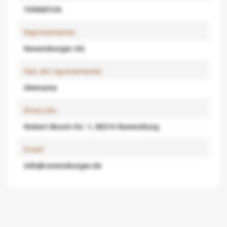
THINKFUN
Representante:
Ravensburger AG
País del representante:
Alemania
Dirección:
Robert-Bosch-Str. 1, 88214 Ravensburg
Email:
info@ravensburger.de