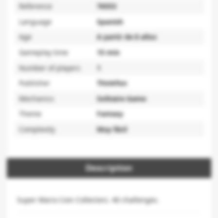
Reference
76553
Language
Spanish
Age
A partir de 8 años
Gameplay time
15 min
Number of players
1
Publisher
Thinkfun
Mechanics
Solitaire Game
Theme
Fantasy
Complexity
Muy fácil
Description
Super Mario Coin Collectors. 40 challenges.