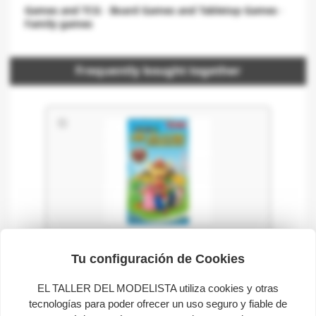
Games and TCG
-
Board Games and Tabletop Games
-
Family games
Frequently bought together
This product:
Super Mario Coin Collectors. 40
Tu configuración de Cookies
challenges.
€15.20
€17.95
EL TALLER DEL MODELISTA utiliza cookies y otras
tecnologías para poder ofrecer un uso seguro y fiable de