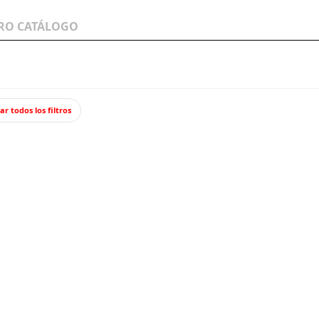
LOS A
WARGAMES Y
JUEGOS Y TCG
MINIATURAS
ar todos los filtros
on balasto
Vía curva R2, 15 grados.
Vía cu
9127
Un tramo de 
4,40
Impuestos incl