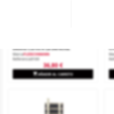
Desvío Curvo A La Derecha.
Cr
Marca
FLEISCHMANN
Ma
Referencia
9169
Re
36,80 €

AÑADIR AL CARRITO