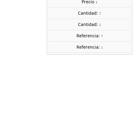
share

favorite_border
Precio ↓
AÑADIR AL CARRITO
Cantidad: ↑
ca
Cantidad: ↓
FLEISCHMANN
Referencia: ↑
9127
1:160 (N)
Referencia: ↓