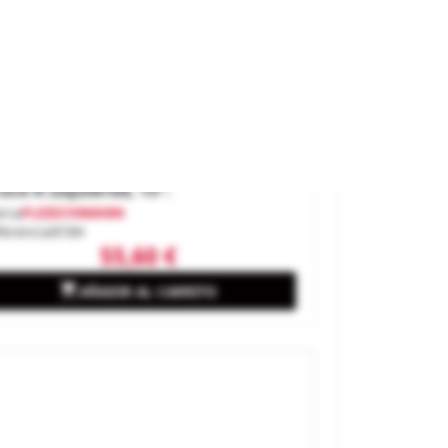
uce A Izquierda, 15º.
rca
FLEISCHMANN
ferencia
9184
55,60 €

AÑADIR AL CARRITO