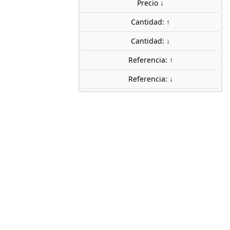
Precio ↓
share

favorite_border
AÑADIR AL CARRITO
Cantidad: ↑
ca
Cantidad: ↓
FLEISCHMANN
Referencia: ↑
9169
Referencia: ↓
1:160 (N)