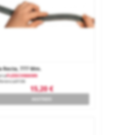
a Recta, 777 Mm.
rca
FLEISCHMANN
ferencia
9106
15,20 €
AGOTADO