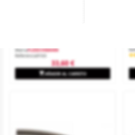
Cruce De Vías A La Derecha, 15
Ví
Grados.
Ma
Re
Marca
FLEISCHMANN
Referencia
9163
33,60 €

AÑADIR AL CARRITO