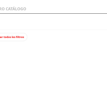
LOS A
WARGAMES Y
JUEGOS Y TCG
MINIATURAS
ar todos los filtros
on balasto
Desvío curvo a la derecha.
Desvío 
FLEIS
Desvío con b
corriente. S
36,8
Impuestos incl