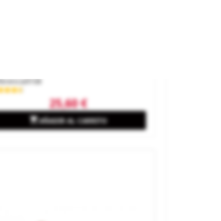
a De Conexión.
rca
FLEISCHMANN
ferencia
9108
25,60 €

AÑADIR AL CARRITO