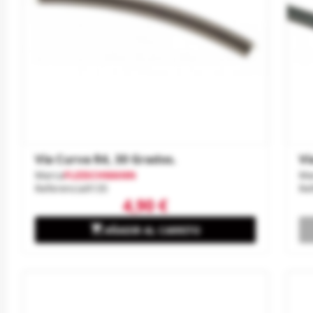
Vía Curva R4, 30 Grados.
Ví
Marca
FLEISCHMANN
Ma
Referencia
9135
Re
4,90 €

AÑADIR AL CARRITO