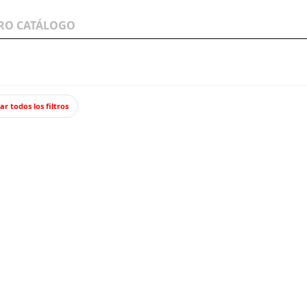
LOS A
WARGAMES Y
JUEGOS Y TCG
MINIATURAS
ar todos los filtros
on balasto
Desvío triple.
Desvío
Desvío tripl
desviados se
47,8
Impuestos incl