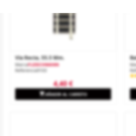
Vía Recta, 55.5 Mm.
Ba
Marca
FLEISCHMANN
Ma
Referencia
9103
Re
4,40 €

AÑADIR AL CARRITO