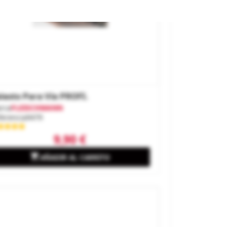
lasto Para Vía PROFI.
rca
FLEISCHMANN
ferencia
9479
9,90 €

AÑADIR AL CARRITO