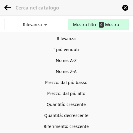
menu
0
Rilevanza
Mostra filtri
Mostra
0
Inizio
Modellismo ferroviario
Scala 1:87 - (H0)
Locomotive
Spagna
Lo
risultati
Rilevanza
Cancella tutti i filtri
I più venduti
Nome: A-Z
Nome: Z-A
Prezzo: dal più basso
Prezzo: dal più alto
Quantità: crescente
Quantità: decrescente
Riferimento: crescente