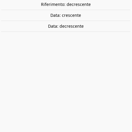
Riferimento: decrescente
Data: crescente
Data: decrescente
Locomotiva diesel 309. FESAVA.
Suono. ELECTROTREN HE2028S
Locomotiva da manovra diesel FESAVA 309 con
decorazione blu/grigio. Suono.
282,90 €
Tasse incluse